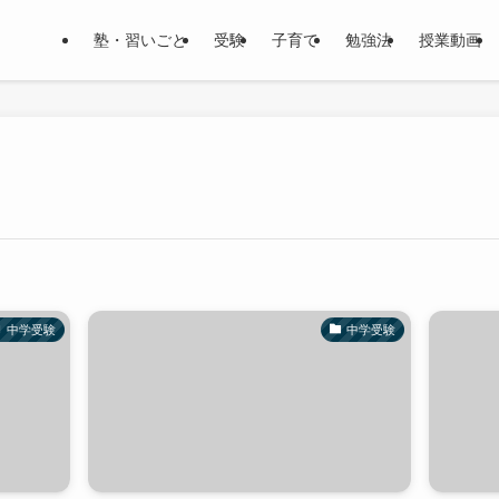
塾・習いごと
受験
子育て
勉強法
授業動画
中学受験
中学受験