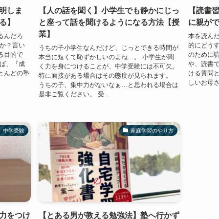
明しま
【人の話を聞く】小学生でも静かにじっ
【読書
る】
と座って話を聞けるようになる方法【授
に親が
業】
るんだろ
本を読ん
すか？言い
的にどうす
うちの子小学生なんだけど、じっとできる時間が
る目的で
のために
本当に短くて恥ずかしいのよね…。 小学生が聞
えば、『成
や、読書
く力を身につけることが、中学受験には不可欠。
とんどの塾
ける質問
特に面接がある場合はその態度が見られます。
しいお母さ
うちの子、集中力がないなぁ…と思われる場合は
是非ご覧ください。 受...
中学受験
家庭学習のやり方
力をつけ
【とある男が教える勉強法】塾へ行かず