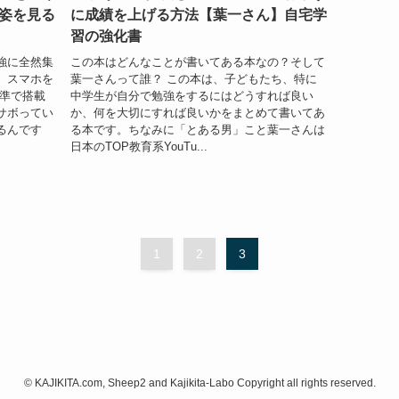
姿を見る
に成績を上げる方法【葉一さん】自宅学
習の強化書
強に全然集
この本はどんなことが書いてある本なの？そして
、スマホを
葉一さんって誰？ この本は、子どもたち、特に
標準で搭載
中学生が自分で勉強をするにはどうすれば良い
サボってい
か、何を大切にすれば良いかをまとめて書いてあ
るんです
る本です。ちなみに「とある男」こと葉一さんは
日本のTOP教育系YouTu...
1
2
3
©
KAJIKITA.com, Sheep2 and Kajikita-Labo Copyright all rights reserved.