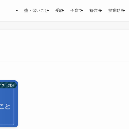
塾・習いごと
受験
子育て
勉強法
授業動画
テスト対策