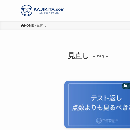
HOME
見直し
見直し
– tag –