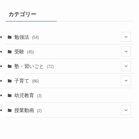
カテゴリー
勉強法
(54)
(21)
受験
(45)
(32)
(27)
塾・習いごと
(72)
(8)
(4)
(46)
子育て
(86)
(22)
(70)
(25)
幼児教育
(3)
(55)
授業動画
(2)
(1)
(1)